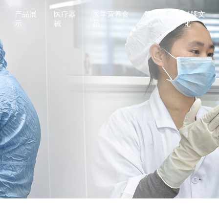
产品展
医疗器
医学营养食
研发中
品牌文
示
械
品
心
化