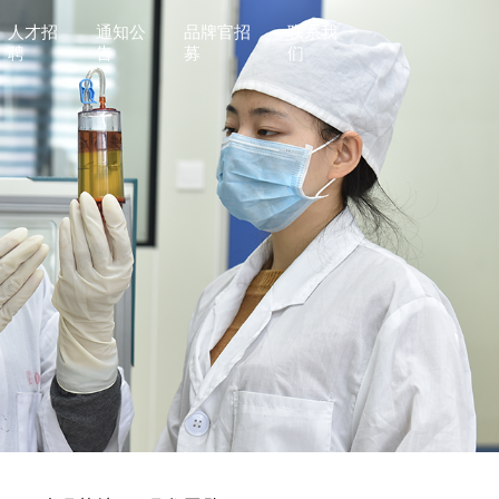
人才招
通知公
品牌官招
联系我
聘
告
募
们