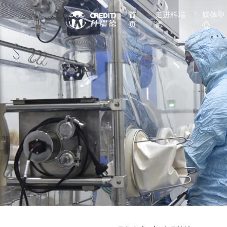
首
走进科瑞
媒体中
页
德
心