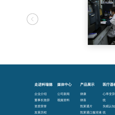
走进科瑞德
媒体中心
产品展示
医疗器
企业介绍
公司新闻
律康
心率变
董事长致辞
视频资料
律喜
统
资质荣誉
凯莱通片
失眠认
发展历程
凯莱通口服溶液
统