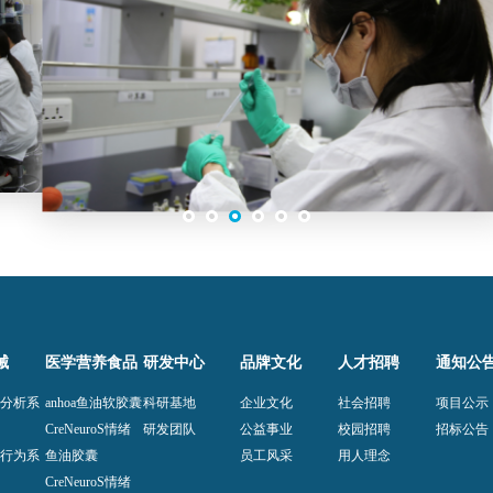
械
医学营养食品
研发中心
品牌文化
人才招聘
通知公
异分析系
anhoa鱼油软胶囊
科研基地
企业文化
社会招聘
项目公示
CreNeuroS情绪
研发团队
公益事业
校园招聘
招标公告
知行为系
鱼油胶囊
员工风采
用人理念
CreNeuroS情绪