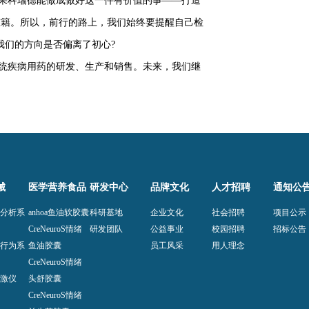
果科瑞德能做成做好这一件有价值的事——打造
慰籍。所以，前行的路上，我们始终要提醒自己检
我们的方向是否偏离了初心?
统疾病用药的研发、生产和销售。未来，我们继
械
医学营养食品
研发中心
品牌文化
人才招聘
通知公
异分析系
anhoa鱼油软胶囊
科研基地
企业文化
社会招聘
项目公示
CreNeuroS情绪
研发团队
公益事业
校园招聘
招标公告
知行为系
鱼油胶囊
员工风采
用人理念
CreNeuroS情绪
刺激仪
头舒胶囊
息
CreNeuroS情绪