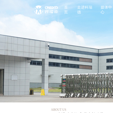
首
走进科瑞
媒体中
页
德
心
ABOUT US