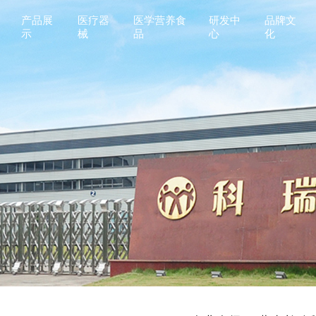
产品展
医疗器
医学营养食
研发中
品牌文
示
械
品
心
化