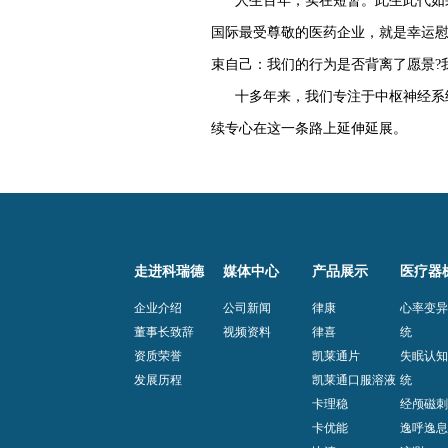
人生百年，实在短暂。此生此代如
国际最受尊敬的医药企业，就是幸运
束自己：我们的行为是否背离了愿景?
十多年来，我们专注于中枢神经系
续专心在这一条路上延伸延展。
走进科瑞德
媒体中心
产品展示
医疗器
企业介绍
公司新闻
律康
心率变
董事长致辞
视频资料
律喜
统
资质荣誉
凯莱通片
失眠认
发展历程
凯莱通口服溶液
统
卡理稳
经颅磁
卡优能
逸呼逸