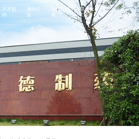
人才招
通知公
品牌官招
联系我
聘
告
募
们